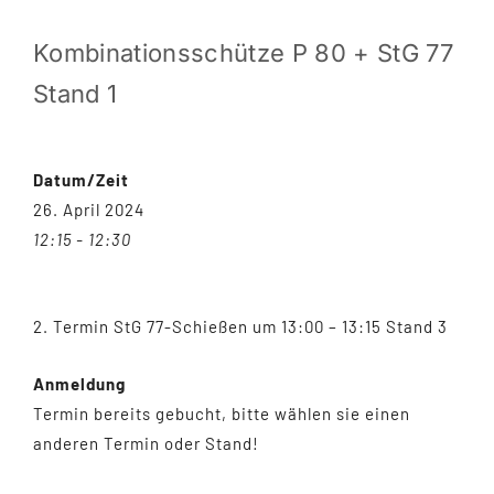
Kombinationsschütze P 80 + StG 77
Aktuelles
Stand 1
Kontakt
26. April 2024 @ 12:15 - 12:30 - 2. Termin StG 77-Schießen um 13:00 - 13:15 Stand 3
Datum/Zeit
Partner & Links
26. April 2024
12:15 - 12:30
Mitglied werden
2. Termin StG 77-Schießen um 13:00 – 13:15 Stand 3
Anmeldung
Termin bereits gebucht, bitte wählen sie einen
anderen Termin oder Stand!